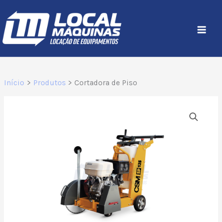
Ir
para
o
conteúdo
Início
Produtos
Cortadora de Piso